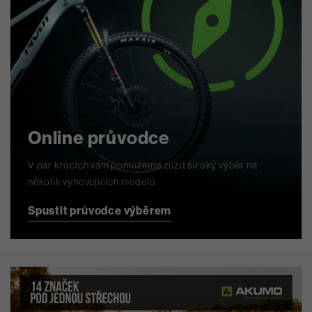
Online průvodce
V pár krocích vám pomůžeme zúžit široký výběr na
několik vyhovujících modelů
Spustit průvodce výběrem