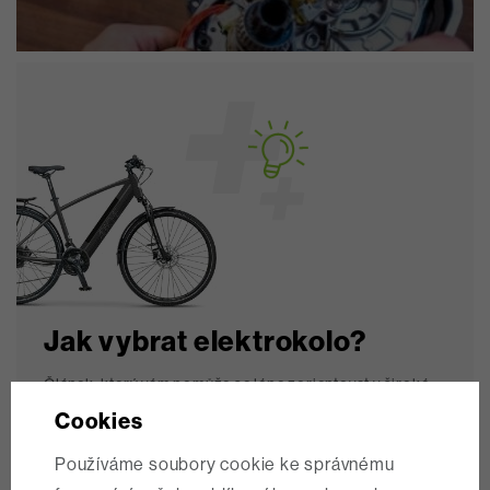
Jak vybrat elektrokolo?
Článek, který vám pomůže se lépe zorientovat v široké
nabídce
Cookies
Více informací
Používáme soubory cookie ke správnému