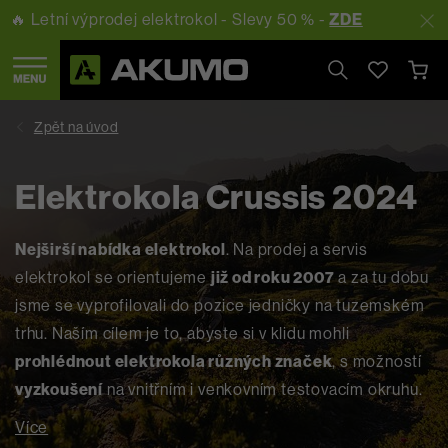
🔥 Letní výprodej elektrokol - Slevy 50 % -
ZDE
Hledat
Elektrokola Crussis 2024
Nejširší nabídka elektrokol
. Na prodej a servis
elektrokol se orientujeme
již od roku 2007
a za tu dobu
jsme se vyprofilovali do pozice jedničky na tuzemském
trhu. Naším cílem je to, abyste si v klidu mohli
prohlédnout elektrokola různých značek
, s možností
vyzkoušení
na vnitřním i venkovním testovacím okruhu.
Více