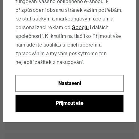
fungování vašeho oblíbeného e-shopu, k
přizpůsobení obsahu stránek vašim potřebám,
ke statistickým a marketingovým účelům a
personalizaci reklam od
Googlu
i dalších
společností. Kliknutím na tlačítko Přijmout vše
nám udělíte souhlas s jejich sběrem a
zpracováním a my vám poskytneme ten
nejlepší zážitek z nakupování.
Nastavení
Válka středových motorů!
Příjmout vše
Jaký motor je ten nejlepší? To zjistíte v tomto článku
Více informací