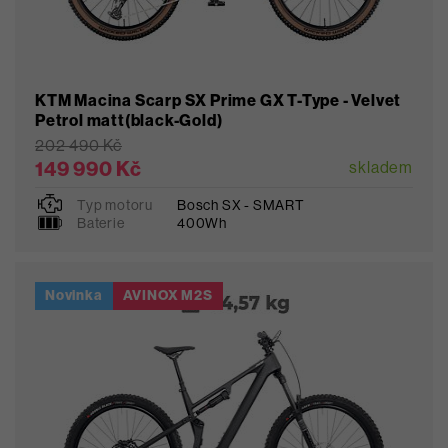
KTM Macina Scarp SX Prime GX T-Type - Velvet
Petrol matt(black-Gold)
202 490 Kč
149 990 Kč
skladem
Typ motoru
Bosch SX - SMART
XL
Baterie
400Wh
Novinka
AVINOX M2S
Oblíbené