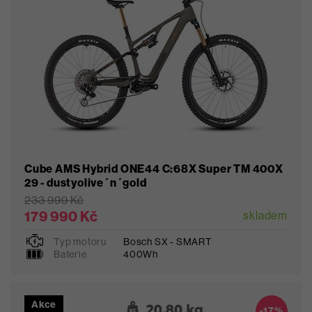
Cube AMS Hybrid ONE44 C:68X Super TM 400X
29 - dustyolive´n´gold
233 999 Kč
179 990 Kč
skladem
Typ motoru
Bosch SX - SMART
M
L
Baterie
400Wh
Akce
Oblíbené
-17%