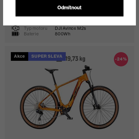
Steppenwolf Tundra 9.0 (800 Wh) 2026 red
Odmítnout
gloss - DJI Avinox M2S
127 990 Kč
skladem
Typ motoru
DJI Avinox M2s
M
L
Baterie
800Wh
Akce
SUPER SLEVA
Oblíbené
-24%