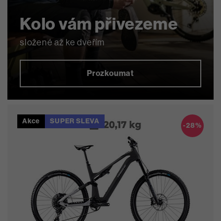
Kolo vám přivezeme
složené až ke dveřím
Prozkoumat
Akce
SUPER SLEVA
Oblíbené
-28%