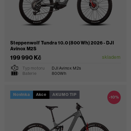
Steppenwolf Tundra 10.0 (800 Wh) 2026 - DJI
Avinox M2S
199 990 Kč
skladem
Typ motoru
DJI Avinox M2s
S
M
L
Baterie
800Wh
Novinka
Akce
AKUMO TIP
Oblíbené
-10%