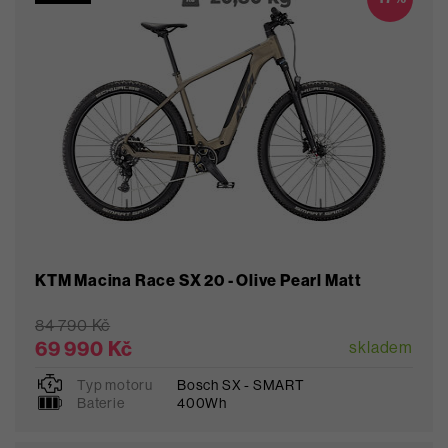
KTM Macina Race SX 20 - Olive Pearl Matt
84 790 Kč
69 990 Kč
skladem
Typ motoru
Bosch SX - SMART
L
XL
Baterie
400Wh