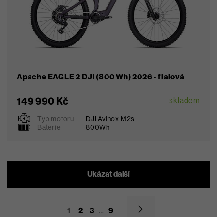
Apache EAGLE 2 DJI (800 Wh) 2026 - fialová
149 990 Kč
skladem
Typ motoru
DJI Avinox M2s
S
M
L
Baterie
800Wh
Ukázat další
1
2
3
…
9