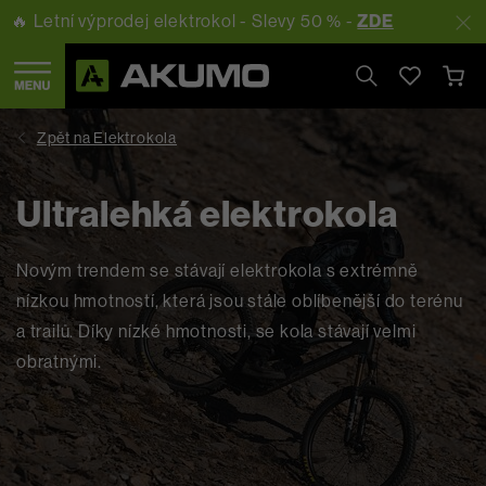
🔥 Letní výprodej elektrokol - Slevy 50 % -
ZDE
Hledat
Ultralehká elektrokola
Novým trendem se stávají elektrokola s extrémně
nízkou hmotností, která jsou stále oblíbenější do terénu
a trailů. Díky nízké hmotnosti, se kola stávají velmi
obratnými.