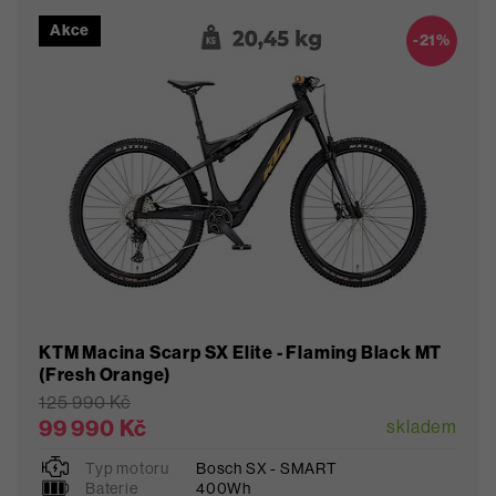
Akce
Oblíbené
-21%
KTM Macina Scarp SX Elite - Flaming Black MT
(Fresh Orange)
125 990 Kč
99 990 Kč
skladem
Typ motoru
Bosch SX - SMART
L
Baterie
400Wh