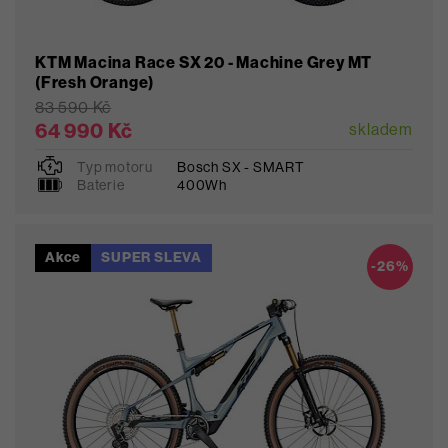
KTM Macina Race SX 20 - Machine Grey MT
(Fresh Orange)
83 590 Kč
64 990 Kč
skladem
Typ motoru
Bosch SX - SMART
XL
Baterie
400Wh
Akce
SUPER SLEVA
Oblíbené
-26%