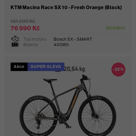
KTM Macina Race SX 10 - Fresh Orange (Black)
101 290 Kč
76 990 Kč
skladem
Typ motoru
Bosch SX - SMART
XL
Baterie
400Wh
Akce
SUPER SLEVA
Oblíbené
-22%