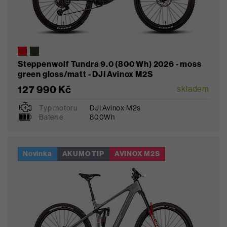
Steppenwolf Tundra 9.0 (800 Wh) 2026 - moss
green gloss/matt - DJI Avinox M2S
127 990 Kč
skladem
Typ motoru
DJI Avinox M2s
S
M
L
Baterie
800Wh
Novinka
AKUMO TIP
AVINOX M2S
Oblíbené