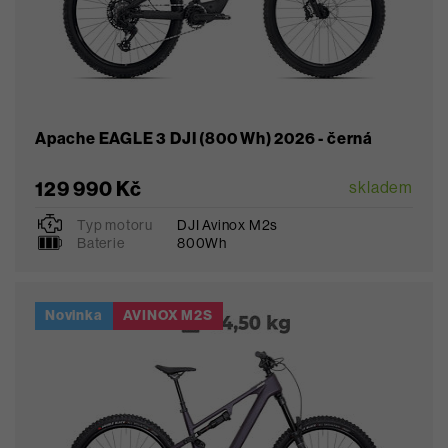
Apache EAGLE 3 DJI (800 Wh) 2026 - černá
129 990 Kč
skladem
Typ motoru
DJI Avinox M2s
S
M
L
Baterie
800Wh
Novinka
AVINOX M2S
Oblíbené