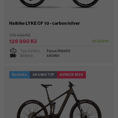
Haibike LYKE CF 10 - carbon/silver
175 499 Kč
126 990 Kč
skladem
Typ motoru
Fazua Ride60
M
L
XL
Baterie
480Wh
Novinka
AKUMO TIP
AVINOX M2S
Oblíbené