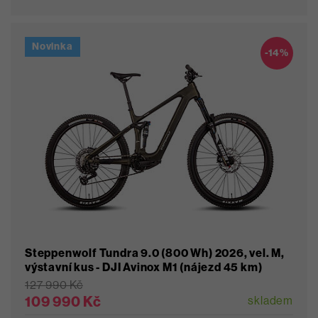
Novinka
Oblíbené
-14%
Steppenwolf Tundra 9.0 (800 Wh) 2026, vel. M,
výstavní kus - DJI Avinox M1 (nájezd 45 km)
127 990 Kč
109 990 Kč
skladem