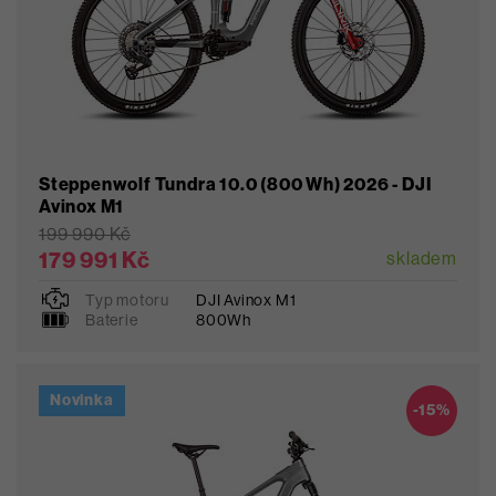
Steppenwolf Tundra 10.0 (800 Wh) 2026 - DJI
Avinox M1
199 990 Kč
179 991 Kč
skladem
Typ motoru
DJI Avinox M1
S
M
L
Baterie
800Wh
Novinka
Oblíbené
-15%