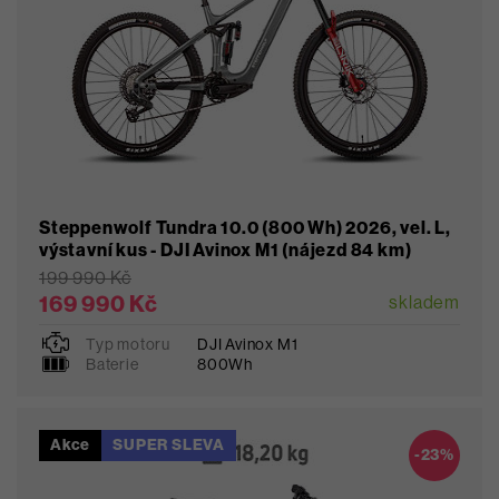
Steppenwolf Tundra 10.0 (800 Wh) 2026, vel. L,
výstavní kus - DJI Avinox M1 (nájezd 84 km)
199 990 Kč
169 990 Kč
skladem
Typ motoru
DJI Avinox M1
Baterie
800Wh
Akce
SUPER SLEVA
Oblíbené
-23%