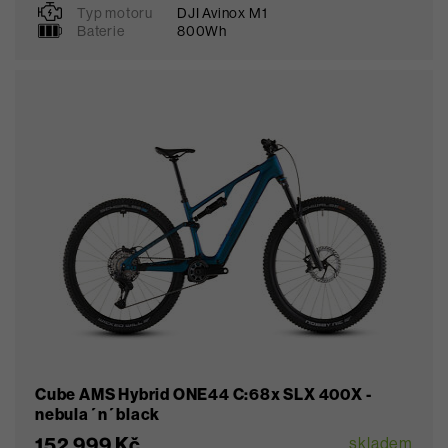
Typ motoru
DJI Avinox M1
Baterie
800Wh
Oblíbené
Cube AMS Hybrid ONE44 C:68x SLX 400X -
nebula´n´black
152 999 Kč
skladem