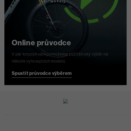
Online průvodce
V pár krocích vám pomůžeme zúžit široký výběr na
několik vyhovujících modelů
Spustit průvodce výběrem