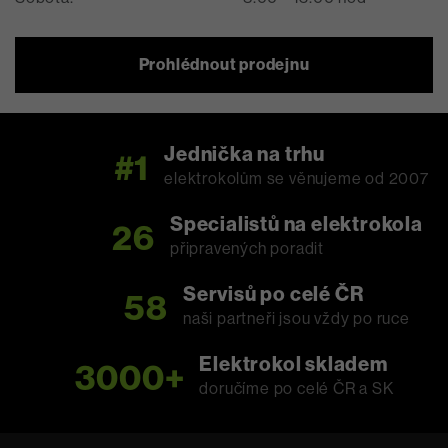
Prohlédnout prodejnu
Jednička na trhu
#1
elektrokolům se věnujeme od 2007
Specialistů na elektrokola
26
připravených poradit
Servisů po celé ČR
58
naši partneři jsou vždy po ruce
Elektrokol skladem
3000+
doručíme po celé ČR a SK