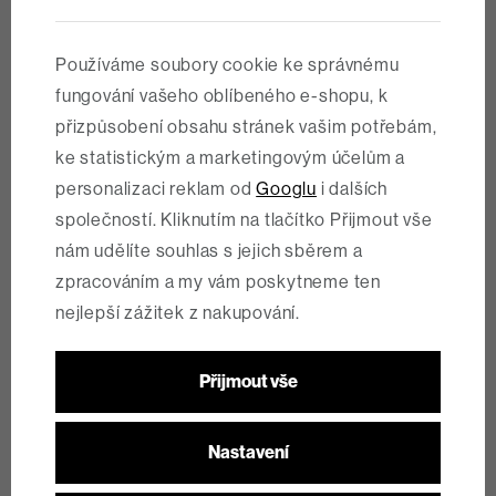
253 190 Kč
189 990 Kč
skladem
Používáme soubory cookie ke správnému
Typ motoru
Bosch SX - SMART
L
XL
fungování vašeho oblíbeného e-shopu, k
Baterie
400Wh
přizpůsobení obsahu stránek vašim potřebám,
ke statistickým a marketingovým účelům a
Novinka
AVINOX M2S
Oblíbené
personalizaci reklam od
Googlu
i dalších
společností. Kliknutím na tlačítko Přijmout vše
nám udělíte souhlas s jejich sběrem a
zpracováním a my vám poskytneme ten
nejlepší zážitek z nakupování.
Přijmout vše
Nastavení