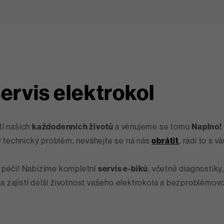
ervis elektrokol
tí našich
každodenních životů
a věnujeme se tomu
Naplno!
ý technický problém, neváhejte se na nás
obrátit
, rádi to s
u péči! Nabízíme kompletní
servis e-biků
, včetně diagnostiky,
 zajistí delší životnost vašeho elektrokola a bezproblémovou