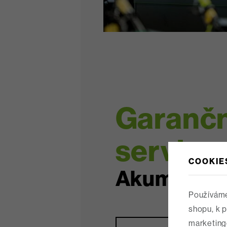
Garančn
servis
COOKIE
Akumo Měl
Používáme
shopu, k 
marketing