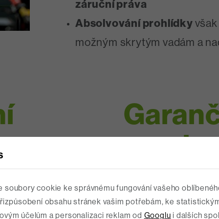
záruční práva
Absolvování prohlídky
však
možným skrytým vadám a na
í
Garanč
servis
S
ník
Partneři 
 soubory cookie ke správnému fungování vašeho oblíbenéh
přizpůsobení obsahu stránek vašim potřebám, ke statistický
ovým účelům a personalizaci reklam od
Googlu
i dalších spo