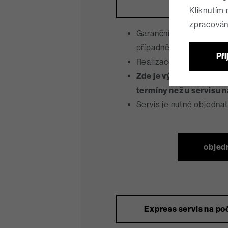
Servis do 
Kliknutím 
zpracován
Garanční prohlídka je p
případně použitý materiál
Při
Realizace servisu v hori
Zde je výhoda, že v sez
termíny než u servisu 
Servis je nutné objedna
objed
Express servis na po