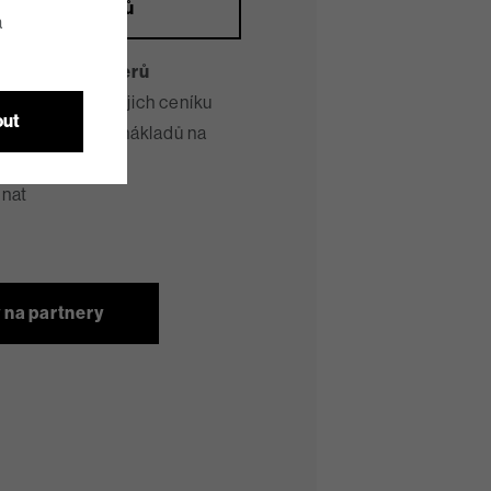
isních partnerů
a
b našich partnerů
e placená dle jejich ceníku
out
 úspora času a nákladů na
dnat
 na partnery