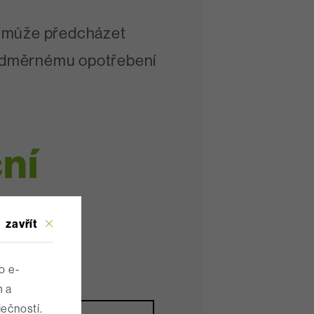
 může předcházet
dměrnému opotřebení
ní
zavřít
ČR
o e-
m a
lečností.