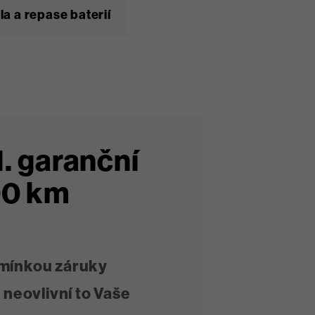
la a repase baterií
1. garanční
200 km
mínkou záruky
,
neovlivní to Vaše