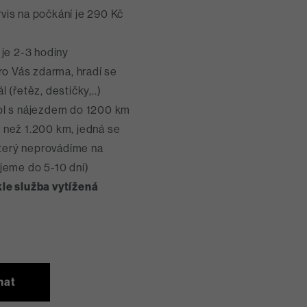
vis na počkání je 290 Kč
u je 2-3 hodiny
ro Vás zdarma, hradí se
 (řetěz, destičky,..)
kol s nájezdem do 1200 km
 než 1.200 km, jedná se
 který neprovádíme na
ujeme do 5-10 dní)
kle služba vytížená
t
nat