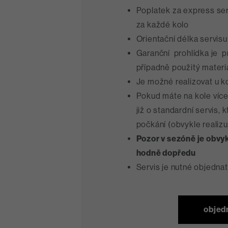
Poplatek za express ser
za každé kolo
Orientační délka servis
Garanční prohlídka je p
případně použitý materiál
Je možné realizovat u 
Pokud máte na kole více
již o standardní servis,
počkání (obvykle realiz
Pozor v sezóně je obvy
hodně dopředu
Servis je nutné objedna
objed