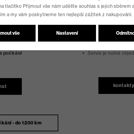
5-14 dní
Seznam serv
na tlačítko Přijmout vše nám udělíte souhlas s jejich sběrem 
ím a my vám poskytneme ten nejlepší zážitek z nakupování.
ro Vás zdarma, hradí se
Můžete využít služe
 (řetěz, destičky,..)
Garanční prohlídka j
jmout vše
Nastavení
Odmítn
zontu 5-10 dní
Pro Vás to může být
oně jsou dostupné bližší
dopravu
na počkání
Servis je nutné obje
t
kontakty
nat
čkání - do 1200 km