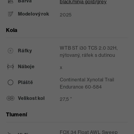
Barva
black/ninja gold/grey
Modelový rok
2025
Kola
WTB ST i30 TCS 2.0 32H,
Ráfky
nýtovaný, ráfek s dutinou
Náboje
x
Continental Xynotal Trail
Pláště
Endurance 60-584
Velikost kol
27,5 "
Tlumení
FOX 34 Float AWL Sweep