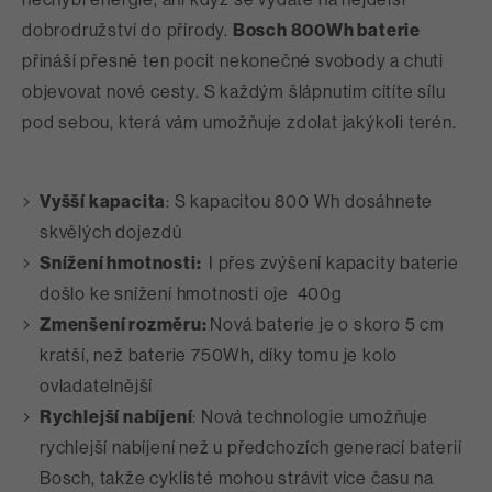
dobrodružství do přírody.
Bosch 800Wh baterie
přináší přesně ten pocit nekonečné svobody a chuti
objevovat nové cesty. S každým šlápnutím cítíte sílu
pod sebou, která vám umožňuje zdolat jakýkoli terén.
Vyšší kapacita
: S kapacitou 800 Wh dosáhnete
skvělých dojezdů
Snížení hmotnosti:
I přes zvýšení kapacity baterie
došlo ke snížení hmotnosti oje 400g
Zmenšení rozměru:
Nová baterie je o skoro 5 cm
kratší, než baterie 750Wh, díky tomu je kolo
ovladatelnější
Rychlejší nabíjení
: Nová technologie umožňuje
rychlejší nabíjení než u předchozích generací baterií
Bosch, takže cyklisté mohou strávit více času na