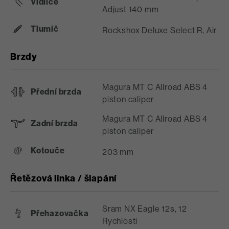
Vidlice
Adjust 140 mm
Tlumič
Rockshox Deluxe Select R, Air
Brzdy
Magura MT C Allroad ABS 4
Přední brzda
piston caliper
Magura MT C Allroad ABS 4
Zadní brzda
piston caliper
Kotouče
203 mm
Řetězová linka / šlapání
Sram NX Eagle 12s, 12
Přehazovačka
Rychlosti