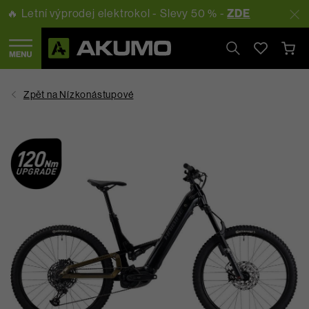
🔥 Letní výprodej elektrokol - Slevy 50 % -
ZDE
Hledat