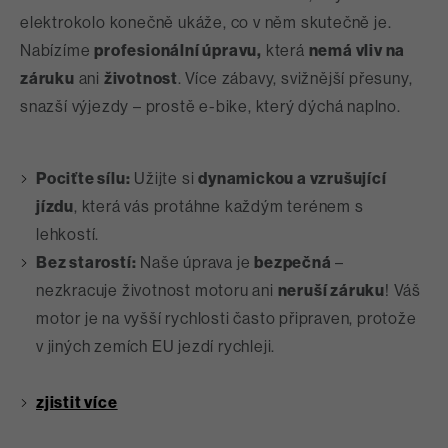
elektrokolo konečně ukáže, co v něm skutečně je.
Nabízíme
profesionální úpravu,
která
nemá vliv na
záruku
ani
životnost
.
Více zábavy, svižnější přesuny,
snazší výjezdy – prostě e-bike, který dýchá naplno.
Pociťte sílu:
Užijte si
dynamickou a vzrušující
jízdu
, která vás protáhne každým terénem s
lehkostí.
Bez starostí:
Naše úprava je
bezpečná
–
nezkracuje životnost motoru ani
neruší záruku
! Váš
motor je na vyšší rychlosti často připraven, protože
v jiných zemích EU jezdí rychleji.
zjistit více