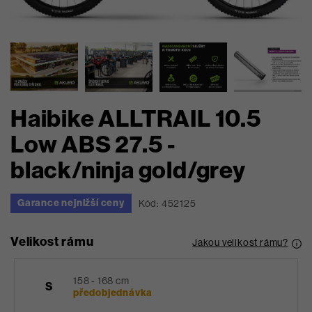
Haibike ALLTRAIL 10.5
Low ABS 27.5 -
black/ninja gold/grey
Garance nejnižší ceny
Kód: 452125
Velikost rámu
Jakou velikost rámu?
158 - 168 cm
S
předobjednávka