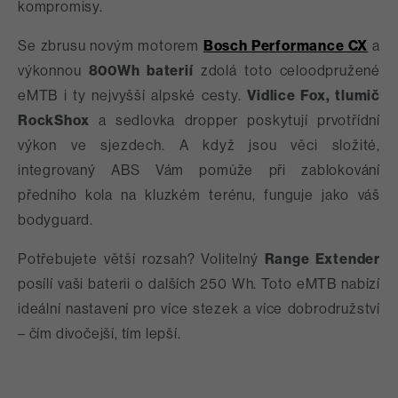
kompromisy.
Se zbrusu novým motorem
Bosch Performance CX
a
výkonnou
800Wh baterií
zdolá toto celoodpružené
eMTB i ty nejvyšší alpské cesty.
Vidlice Fox, tlumič
RockShox
a sedlovka dropper poskytují prvotřídní
výkon ve sjezdech. A když jsou věci složité,
integrovaný ABS Vám pomůže při zablokování
předního kola na kluzkém terénu, funguje jako váš
bodyguard.
Potřebujete větší rozsah? Volitelný
Range Extender
posílí vaši baterii o dalších 250 Wh. Toto eMTB nabízí
ideální nastavení pro více stezek a více dobrodružství
– čím divočejší, tím lepší.