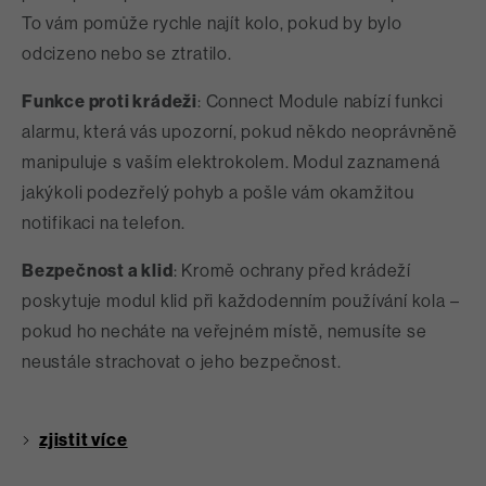
To vám pomůže rychle najít kolo, pokud by bylo
odcizeno nebo se ztratilo.
Funkce proti krádeži
: Connect Module nabízí funkci
alarmu, která vás upozorní, pokud někdo neoprávněně
manipuluje s vaším elektrokolem. Modul zaznamená
jakýkoli podezřelý pohyb a pošle vám okamžitou
notifikaci na telefon.
Bezpečnost a klid
: Kromě ochrany před krádeží
poskytuje modul klid při každodenním používání kola –
pokud ho necháte na veřejném místě, nemusíte se
neustále strachovat o jeho bezpečnost.
zjistit více