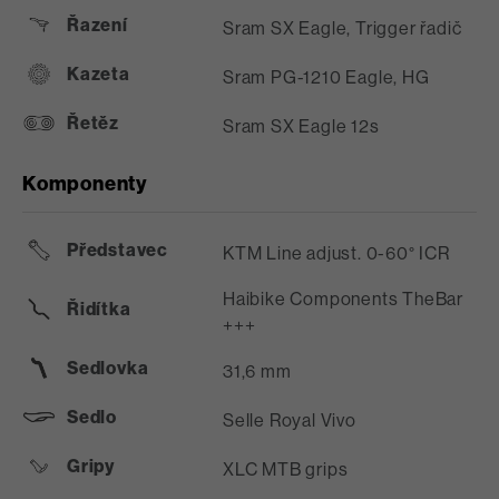
Řazení
Sram SX Eagle, Trigger řadič
Kazeta
Sram PG-1210 Eagle, HG
Řetěz
Sram SX Eagle 12s
Komponenty
Představec
KTM Line adjust. 0-60° ICR
Haibike Components TheBar
Řidítka
+++
Sedlovka
31,6 mm
Sedlo
Selle Royal Vivo
Gripy
XLC MTB grips