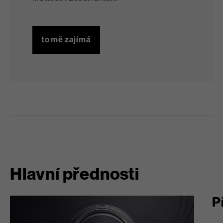
to mě zajímá
Hlavní přednosti
P