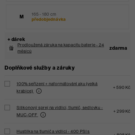
165 - 180 cm
M
předobjednávka
+ dárek
Prodloužená záruka na kapacitu baterie - 24
zdarma
měsíců
Doplňkové služby a záruky
100% seřízení + naformátování aku (velká
+ 590 Kč
krabice)
Silikonový sprej na vidlici, tlumič, sedlovku -
+ 299 Kč
MUC-OFF
Hustilka na tlumič a vidlici - 400 PSI s
+ 898 Kč