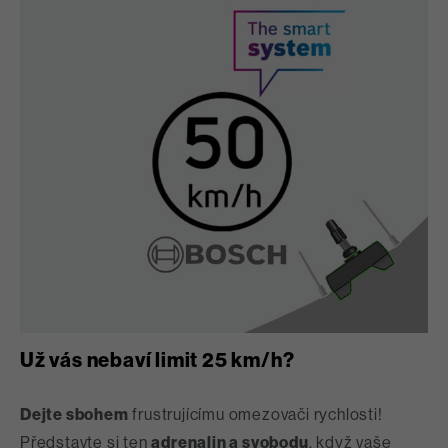
Už vás nebaví limit 25 km/h?
Dejte sbohem
frustrujícímu omezovači rychlosti!
Představte si ten
adrenalin a svobodu
, když vaše