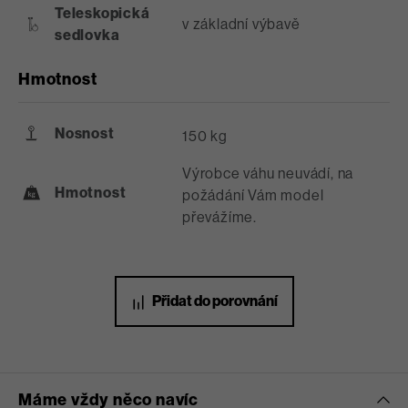
Teleskopická
v základní výbavě
sedlovka
Hmotnost
Nosnost
150 kg
Výrobce váhu neuvádí, na
Hmotnost
požádání Vám model
převážíme.
Přidat do porovnání
Máme vždy něco navíc