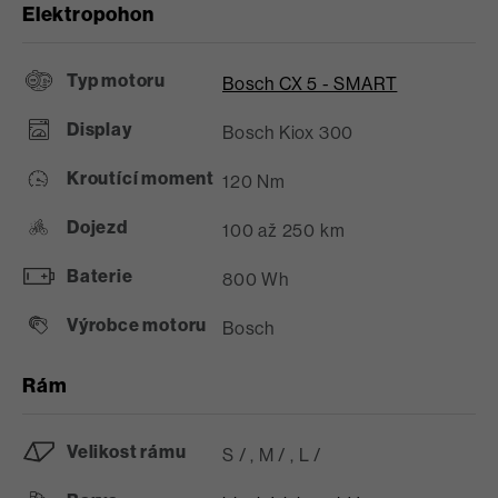
Elektropohon
Typ motoru
Bosch CX 5 - SMART
Display
Bosch Kiox 300
Kroutící moment
120 Nm
Dojezd
100 až 250 km
Baterie
800 Wh
Výrobce motoru
Bosch
Rám
Velikost rámu
S /
,
M /
,
L /