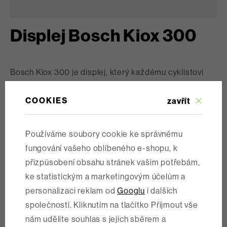
Displej Bosch Kiox 300
Bosch Kiox 300 je displej, který každému cyklistovi
přináší nejen přesné informace, ale i radost z jízdy.
COOKIES
Mezi jeho hlavní přednosti patří:
zavřít
Vynikající čitelnost
: Díky jasnému a barevnému
Používáme soubory cookie ke správnému
displeji uvidíte všechny údaje i na přímém slunci, což
fungování vašeho oblíbeného e-shopu, k
vám dodá jistotu v jakýchkoli podmínkách.
přizpůsobení obsahu stránek vašim potřebám,
Kompaktní a odolný design
: Robustní konstrukce,
ke statistickým a marketingovým účelům a
která vydrží i náročné terény, vám umožní jezdit s
personalizaci reklam od
Googlu
i dalších
důvěrou a beze strachu o poškození displeje.
společností. Kliknutím na tlačítko Přijmout vše
Pokročilá navigace
: S integrovanou funkcí navigace
nám udělíte souhlas s jejich sběrem a
nikdy neztratíte směr a užijete si svobodu