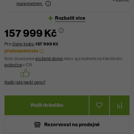
manometrem
Rozbalit více
157 999 Kč
Pro
členy klubu
157 999 Kč
předobjednávka
Kolo dovezeme
složené domů
nebo vyzvednete na kterékoliv
pobočce
v ČR.
Našli jste lepší cenu?
Vložit do košíku
Rezervovat na prodejně